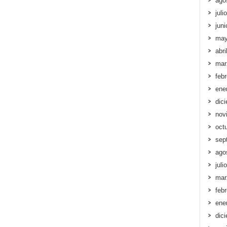
ago
juli
jun
may
abri
mar
feb
ene
dic
nov
oct
sep
ago
juli
mar
feb
ene
dic