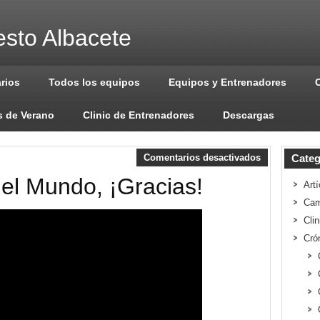
sto Albacete
arios
Todos los equipos
Equipos y Entrenadores
 de Verano
Clinic de Entrenadores
Descargas
Comentarios desactivados
Categ
 el Mundo, ¡Gracias!
Artí
Cam
Cli
Cró