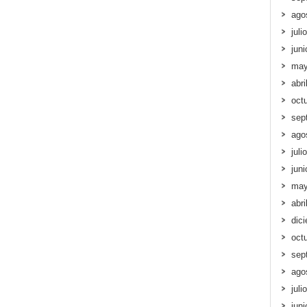
ago
juli
jun
may
abri
oct
sep
ago
juli
jun
may
abri
dic
oct
sep
ago
juli
jun