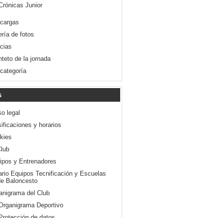
Crónicas Junior
cargas
ería de fotos
icias
nteto de la jornada
 categoría
s
so legal
ificaciones y horarios
kies
Club
ipos y Entrenadores
ario Equipos Tecnificación y Escuelas
e Baloncesto
anigrama del Club
Organigrama Deportivo
Protección de datos