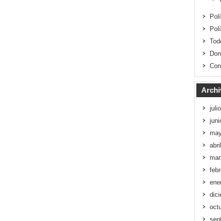
Pol
Pol
Tod
Don
Con
Archi
juli
jun
may
abri
mar
feb
ene
dic
oct
sep