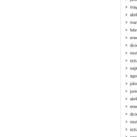
may
abri
mar
feb
ene
dic
nov
oct
sep
ago
juli
jun
abri
ene
dic
nov
oct