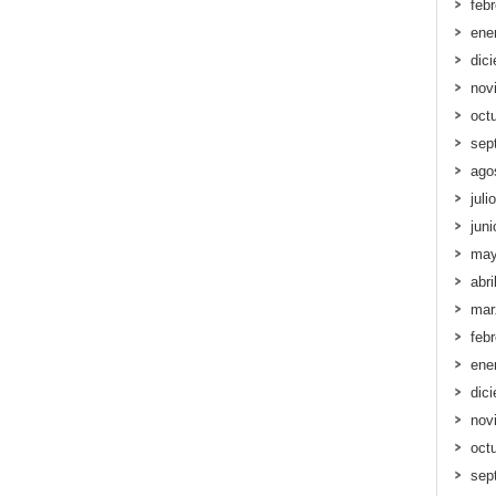
feb
ene
dic
nov
oct
sep
ago
juli
jun
may
abri
mar
feb
ene
dic
nov
oct
sep