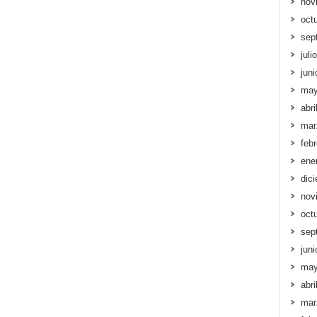
nov
oct
sep
juli
jun
may
abri
mar
feb
ene
dic
nov
oct
sep
jun
may
abri
mar