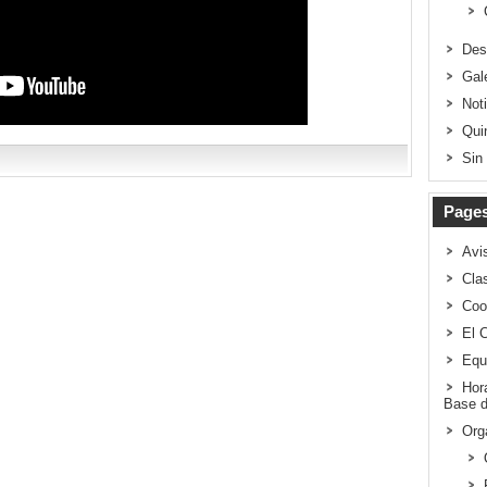
Des
Gal
Not
Qui
Sin
Page
Avi
Clas
Coo
El 
Equ
Hor
Base d
Org