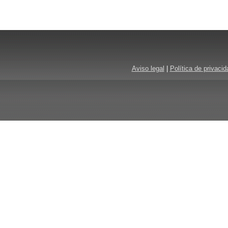
Aviso legal
|
Política de privacid