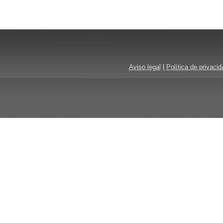
Aviso legal
|
Política de privacid