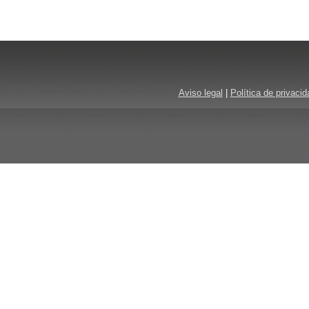
Aviso legal
|
Política de privacid