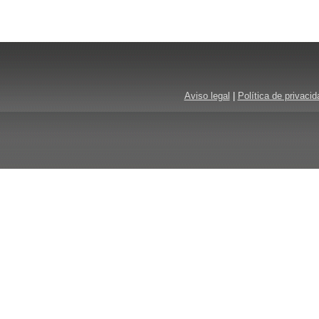
Aviso legal
|
Política de privacid