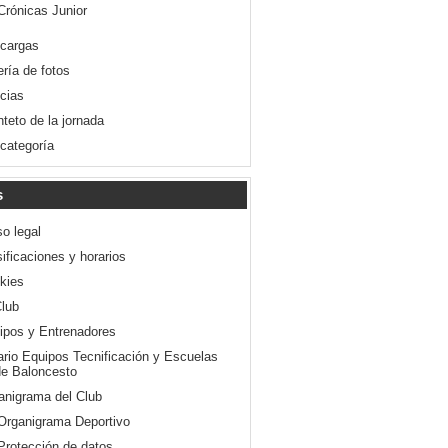
Crónicas Junior
cargas
ería de fotos
icias
nteto de la jornada
 categoría
s
so legal
ificaciones y horarios
kies
Club
ipos y Entrenadores
ario Equipos Tecnificación y Escuelas
e Baloncesto
anigrama del Club
Organigrama Deportivo
Protección de datos