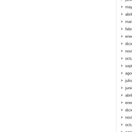
may
abri
mar
feb
ene
dic
nov
oct
sep
ago
juli
jun
abri
ene
dic
nov
oct