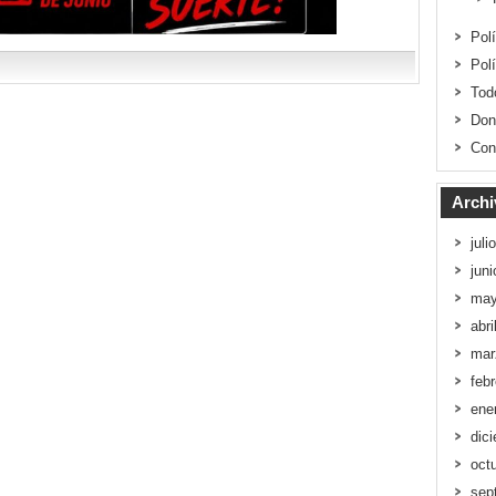
Pol
Pol
Tod
Don
Con
Archi
juli
jun
may
abri
mar
feb
ene
dic
oct
sep