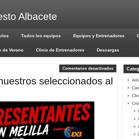
sto Albacete
arios
Todos los equipos
Equipos y Entrenadores
 de Verano
Clinic de Entrenadores
Descargas
Comentarios desactivados
Categ
uestros seleccionados al
Artí
Cam
Cli
Cró