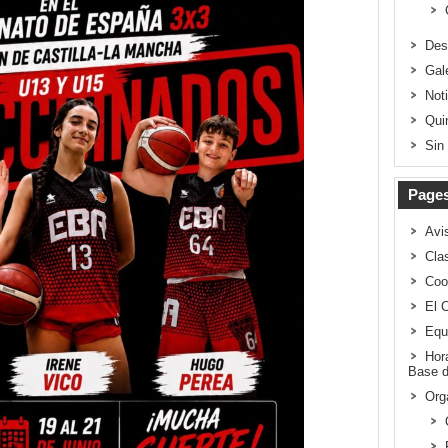
Des
Gal
Not
Qui
Sin
Page
Avi
Clas
Coo
El 
Equ
Hor
Base d
Org