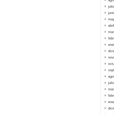
ago
juli
jun
may
abri
mar
feb
ene
dic
nov
oct
sep
ago
juli
mar
feb
ene
dic