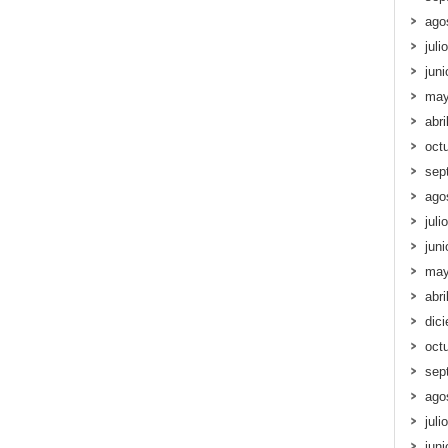
ago
juli
jun
may
abri
oct
sep
ago
juli
jun
may
abri
dic
oct
sep
ago
juli
jun