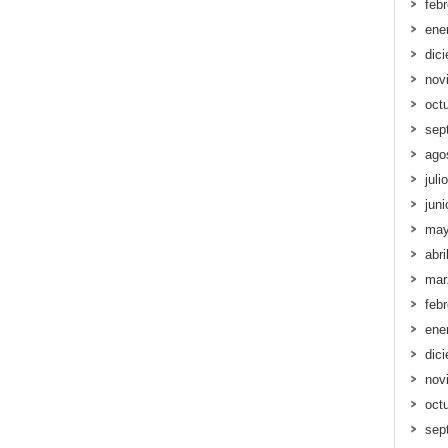
feb
ene
dic
nov
oct
sep
ago
juli
jun
may
abri
mar
feb
ene
dic
nov
oct
sep