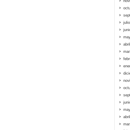
nov
oct
sep
juli
jun
may
abri
mar
feb
ene
dic
nov
oct
sep
jun
may
abri
mar