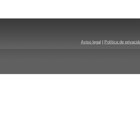
Aviso legal
|
Política de privacid