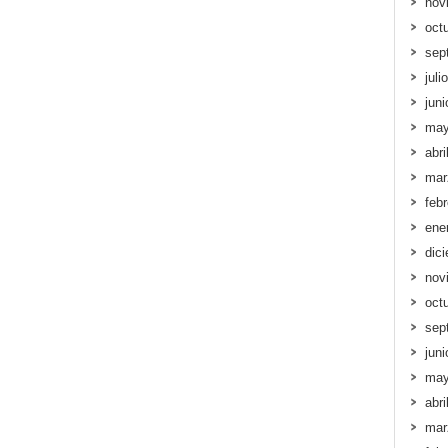
nov
oct
sep
juli
jun
may
abri
mar
feb
ene
dic
nov
oct
sep
jun
may
abri
mar