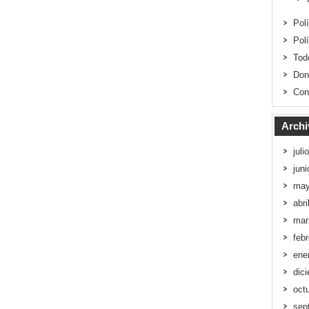
Pol
Pol
Tod
Don
Con
Archi
juli
jun
may
abri
mar
feb
ene
dic
oct
sep