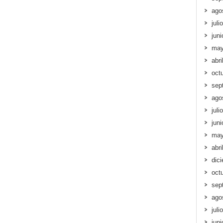
ago
juli
jun
may
abri
oct
sep
ago
juli
jun
may
abri
dic
oct
sep
ago
juli
jun