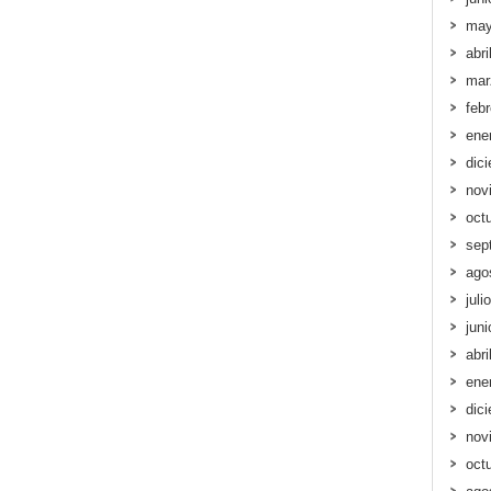
may
abri
mar
feb
ene
dic
nov
oct
sep
ago
juli
jun
abri
ene
dic
nov
oct