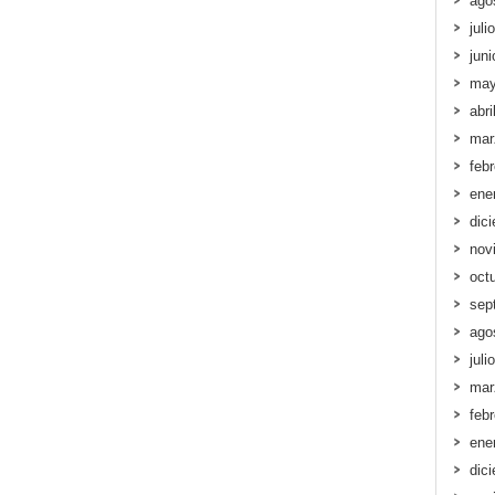
ago
juli
jun
may
abri
mar
feb
ene
dic
nov
oct
sep
ago
juli
mar
feb
ene
dic