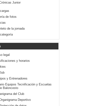
Crónicas Junior
cargas
ería de fotos
icias
nteto de la jornada
 categoría
s
so legal
ificaciones y horarios
kies
Club
ipos y Entrenadores
ario Equipos Tecnificación y Escuelas
e Baloncesto
anigrama del Club
Organigrama Deportivo
Protección de datos