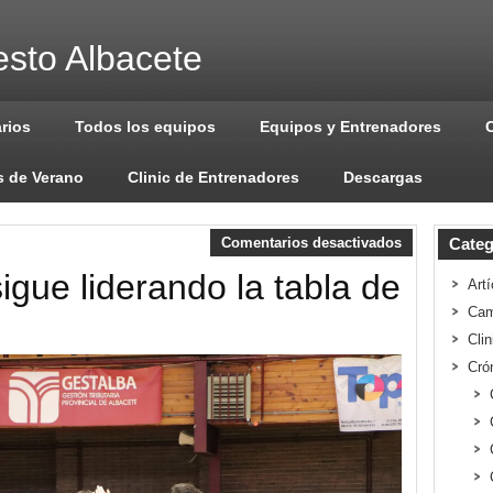
sto Albacete
arios
Todos los equipos
Equipos y Entrenadores
 de Verano
Clinic de Entrenadores
Descargas
Comentarios desactivados
Categ
sigue liderando la tabla de
Artí
Cam
Cli
Cró