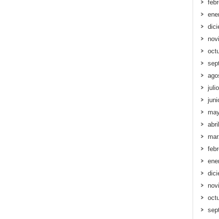
feb
ene
dic
nov
oct
sep
ago
juli
jun
may
abri
mar
feb
ene
dic
nov
oct
sep