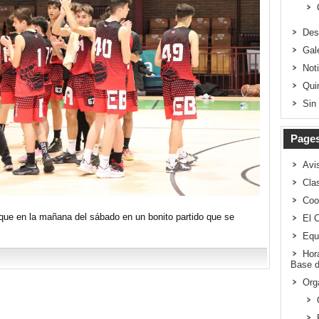
Des
Gal
Not
Qui
Sin
Page
Avi
Clas
Coo
que en la mañana del sábado en un bonito partido que se
El 
Equ
Hor
Base d
Org