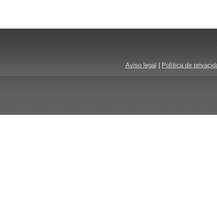
Aviso legal
|
Política de privacid