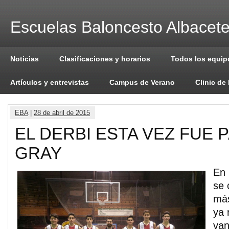
Escuelas Baloncesto Albacet
Noticias
Clasificaciones y horarios
Todos los equip
Artículos y entrevistas
Campus de Verano
Clinic de
EBA
|
28 de abril de 2015
EL DERBI ESTA VEZ FUE 
GRAY
En 
se 
más
ya 
van