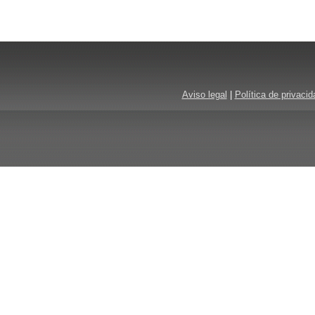
Aviso legal
|
Política de privacid