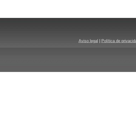
Aviso legal
|
Política de privacid