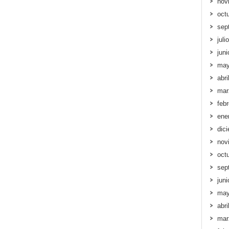
nov
oct
sep
juli
jun
may
abri
mar
feb
ene
dic
nov
oct
sep
jun
may
abri
mar