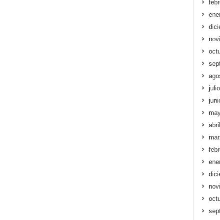
feb
ene
dic
nov
oct
sep
ago
juli
jun
may
abri
mar
feb
ene
dic
nov
oct
sep