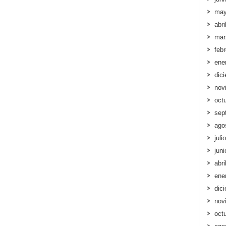
may
abri
mar
feb
ene
dic
nov
oct
sep
ago
juli
jun
abri
ene
dic
nov
oct