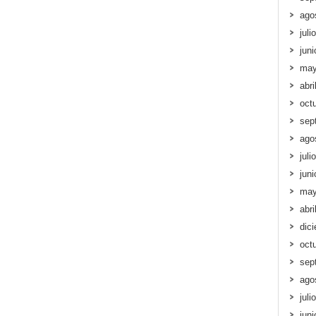
ago
juli
jun
may
abri
oct
sep
ago
juli
jun
may
abri
dic
oct
sep
ago
juli
jun