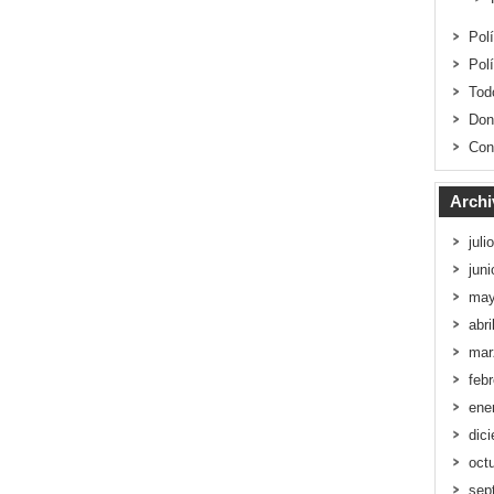
Pol
Pol
Tod
Don
Con
Archi
juli
jun
may
abri
mar
feb
ene
dic
oct
sep