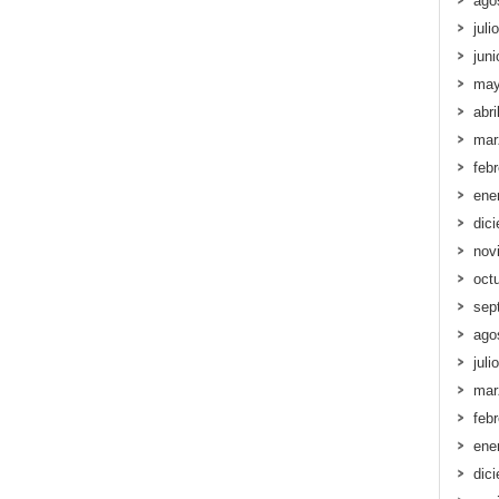
ago
juli
jun
may
abri
mar
feb
ene
dic
nov
oct
sep
ago
juli
mar
feb
ene
dic