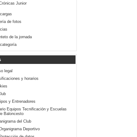
Crónicas Junior
cargas
ería de fotos
icias
nteto de la jornada
 categoría
s
so legal
ificaciones y horarios
kies
Club
ipos y Entrenadores
ario Equipos Tecnificación y Escuelas
e Baloncesto
anigrama del Club
Organigrama Deportivo
Protección de datos