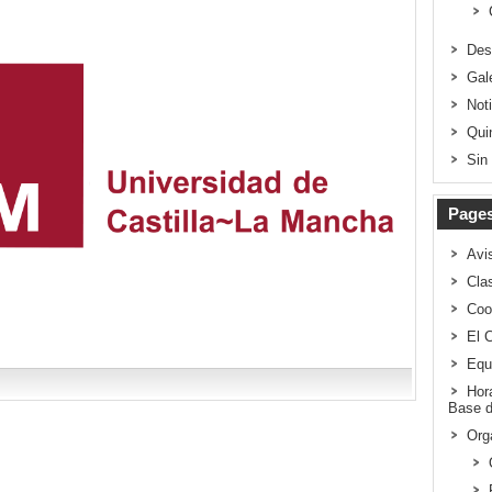
Des
Gal
Not
Qui
Sin
Page
Avi
Clas
Coo
El 
Equ
Hor
Base d
Org