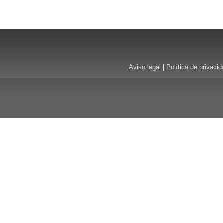
Aviso legal
|
Política de privacid