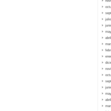
nov
oct
sep
juli
jun
may
abri
mar
feb
ene
dic
nov
oct
sep
jun
may
abri
mar