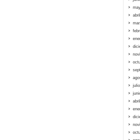
may
abri
mar
feb
ene
dic
nov
oct
sep
ago
juli
jun
abri
ene
dic
nov
oct