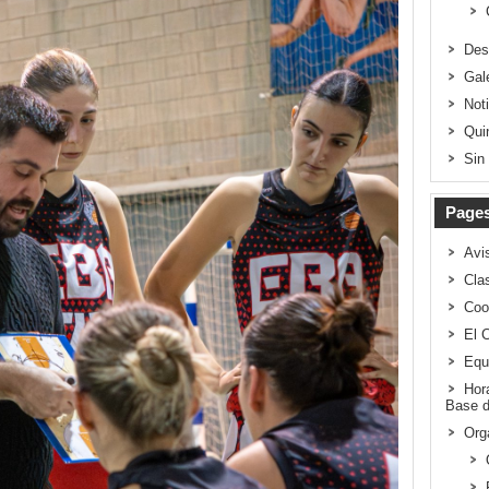
Des
Gal
Not
Qui
Sin
Page
Avi
Clas
Coo
El 
Equ
Hor
Base d
Org