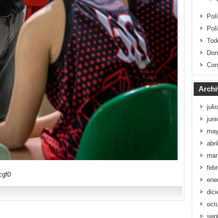
Pol
Pol
Tod
Don
Con
Archi
juli
jun
may
abri
mar
feb
cgf0
ene
dic
oct
sep