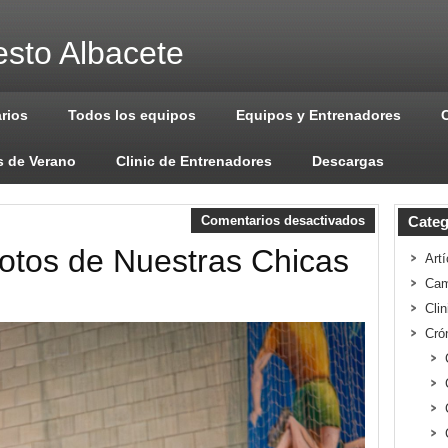
sto Albacete
arios
Todos los equipos
Equipos y Entrenadores
 de Verano
Clinic de Entrenadores
Descargas
Comentarios desactivados
Categ
Fotos de Nuestras Chicas
Artí
Cam
Cli
Cró