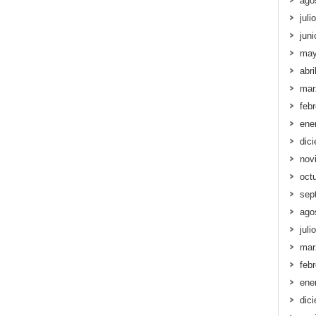
ago
juli
jun
may
abri
mar
feb
ene
dic
nov
oct
sep
ago
juli
mar
feb
ene
dic