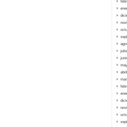
feb
ene
dic
nov
oct
sep
ago
juli
jun
may
abri
mar
feb
ene
dic
nov
oct
sep