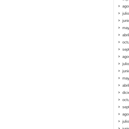
ago
juli
jun
may
abri
oct
sep
ago
juli
jun
may
abri
dic
oct
sep
ago
juli
jun