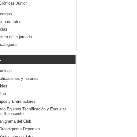
Crónicas Junior
cargas
ería de fotos
icias
nteto de la jornada
 categoría
s
so legal
ificaciones y horarios
kies
Club
ipos y Entrenadores
ario Equipos Tecnificación y Escuelas
e Baloncesto
anigrama del Club
Organigrama Deportivo
Protección de datos