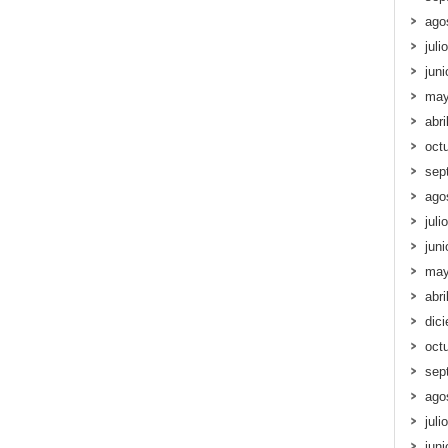
ago
juli
jun
may
abri
oct
sep
ago
juli
jun
may
abri
dic
oct
sep
ago
juli
jun