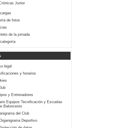
Crónicas Junior
cargas
ería de fotos
icias
nteto de la jornada
 categoría
s
so legal
ificaciones y horarios
kies
Club
ipos y Entrenadores
ario Equipos Tecnificación y Escuelas
e Baloncesto
anigrama del Club
Organigrama Deportivo
Protección de datos