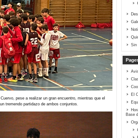
Des
Gal
Not
Qui
Sin
Page
Avi
Clas
Coo
El 
Cuervo, pese a realizar un gran encuentro, mientras que el
Equ
un tremendo partidazo de ambos conjuntos.
Hor
Base d
Org