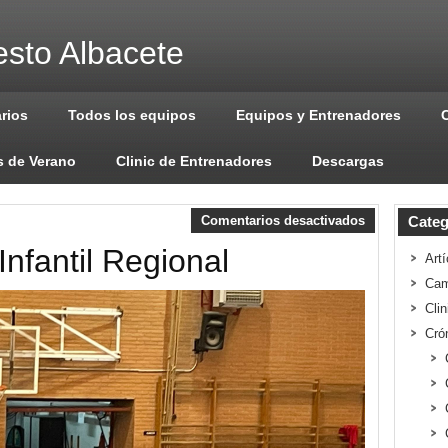
sto Albacete
arios
Todos los equipos
Equipos y Entrenadores
 de Verano
Clinic de Entrenadores
Descargas
Comentarios desactivados
Categ
Infantil Regional
Artí
Cam
Cli
Cró