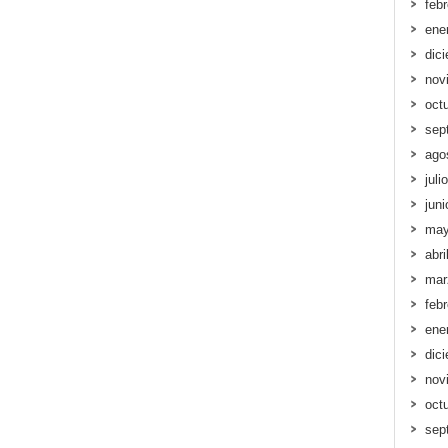
feb
ene
dic
nov
oct
sep
ago
juli
jun
may
abri
mar
feb
ene
dic
nov
oct
sep