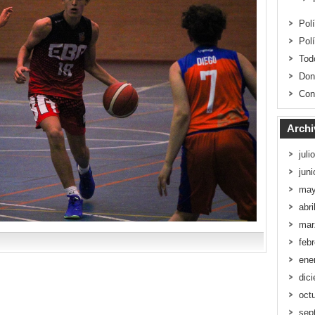
Pol
Pol
Tod
Don
Con
Archi
juli
jun
may
abri
mar
feb
ene
dic
oct
sep