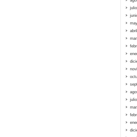
ago
juli
jun
may
abri
mar
feb
ene
dic
nov
oct
sep
ago
juli
mar
feb
ene
dic