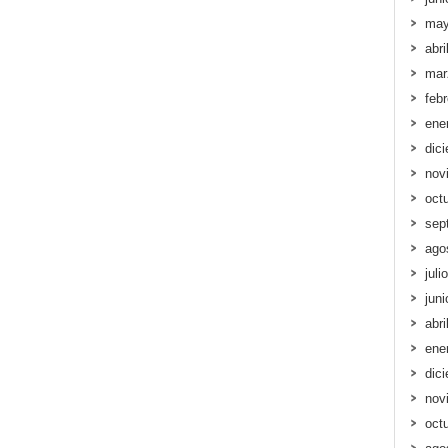
may
abri
mar
feb
ene
dic
nov
oct
sep
ago
juli
jun
abri
ene
dic
nov
oct