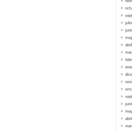
nov
oct
sep
juli
jun
may
abri
mar
feb
ene
dic
nov
oct
sep
jun
may
abri
mar