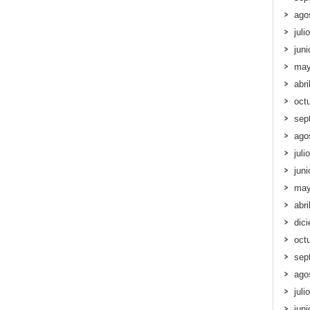
ago
juli
jun
may
abri
oct
sep
ago
juli
jun
may
abri
dic
oct
sep
ago
juli
jun