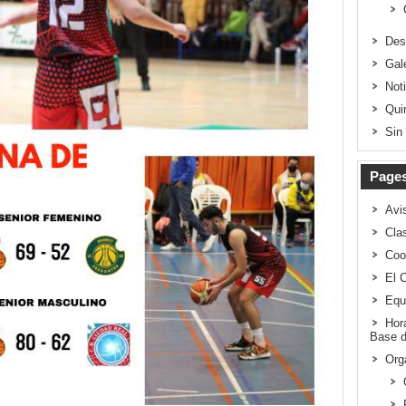
Des
Gal
Not
Qui
Sin
Page
Avi
Clas
Coo
El 
Equ
Hor
Base d
Org