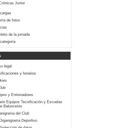
Crónicas Junior
cargas
ería de fotos
icias
nteto de la jornada
 categoría
s
so legal
ificaciones y horarios
kies
Club
ipos y Entrenadores
ario Equipos Tecnificación y Escuelas
e Baloncesto
anigrama del Club
Organigrama Deportivo
Protección de datos