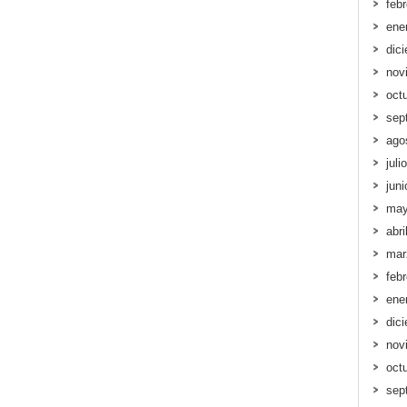
feb
ene
dic
nov
oct
sep
ago
juli
jun
may
abri
mar
feb
ene
dic
nov
oct
sep