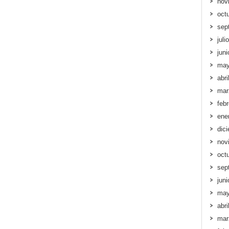
nov
oct
sep
juli
jun
may
abri
mar
feb
ene
dic
nov
oct
sep
jun
may
abri
mar