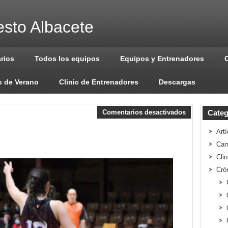
sto Albacete
arios
Todos los equipos
Equipos y Entrenadores
 de Verano
Clinic de Entrenadores
Descargas
Comentarios desactivados
Categ
Artí
Cam
Cli
Cró