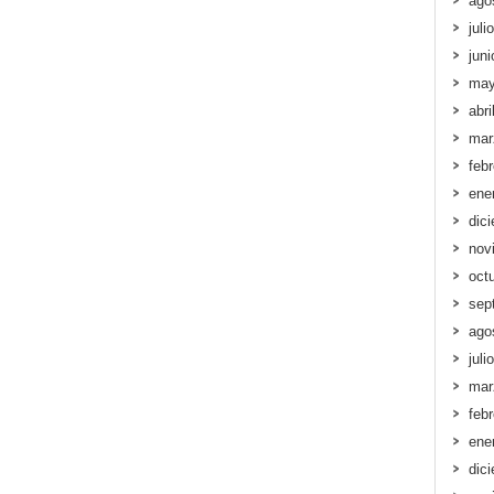
ago
juli
jun
may
abri
mar
feb
ene
dic
nov
oct
sep
ago
juli
mar
feb
ene
dic