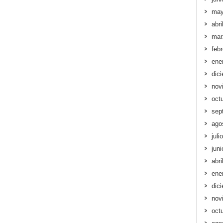
may
abri
mar
feb
ene
dic
nov
oct
sep
ago
juli
jun
abri
ene
dic
nov
oct