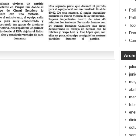
Pol
Pol
Tod
Don
Con
Archi
juli
jun
may
abri
mar
feb
ene
dic
oct
sep