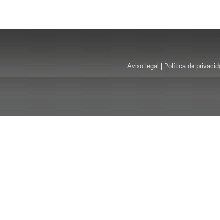
Aviso legal
|
Política de privacid