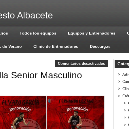
sto Albacete
arios
Todos los equipos
Equipos y Entrenadores
 de Verano
Clinic de Entrenadores
Descargas
Comentarios desactivados
Categ
lla Senior Masculino
Artí
Cam
Cli
Cró