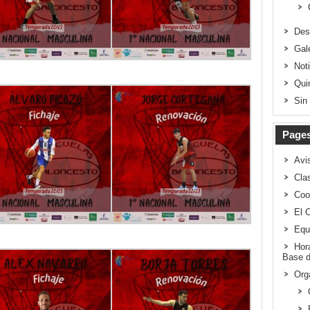
Des
Gal
Not
Qui
Sin
Page
Avi
Clas
Coo
El 
Equ
Hor
Base d
Org