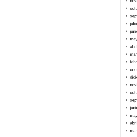
nov
oct
sep
juli
jun
may
abri
mar
feb
ene
dic
nov
oct
sep
jun
may
abri
mar