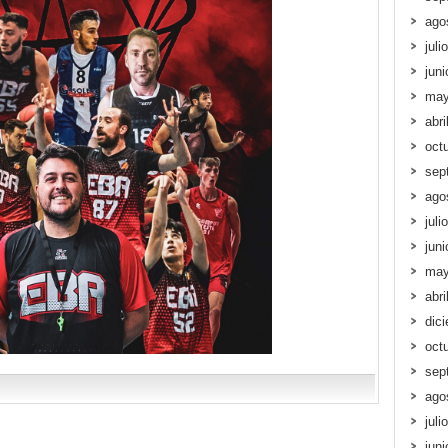
ago
juli
jun
may
abri
oct
sep
ago
juli
jun
may
abri
dic
oct
sep
ago
juli
jun