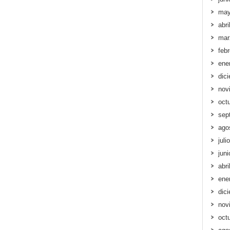
may
abri
mar
feb
ene
dic
nov
oct
sep
ago
juli
jun
abri
ene
dic
nov
oct