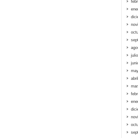
feb
ene
dic
nov
oct
sep
ago
juli
jun
may
abri
mar
feb
ene
dic
nov
oct
sep