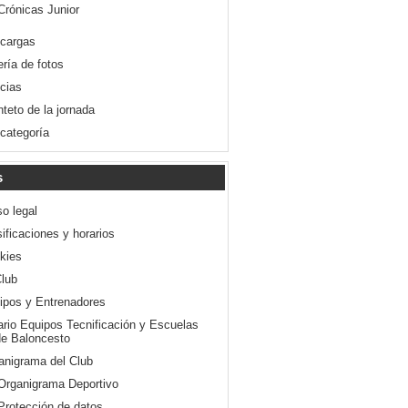
Crónicas Junior
cargas
ería de fotos
icias
nteto de la jornada
 categoría
s
so legal
ificaciones y horarios
kies
Club
ipos y Entrenadores
ario Equipos Tecnificación y Escuelas
e Baloncesto
anigrama del Club
Organigrama Deportivo
Protección de datos