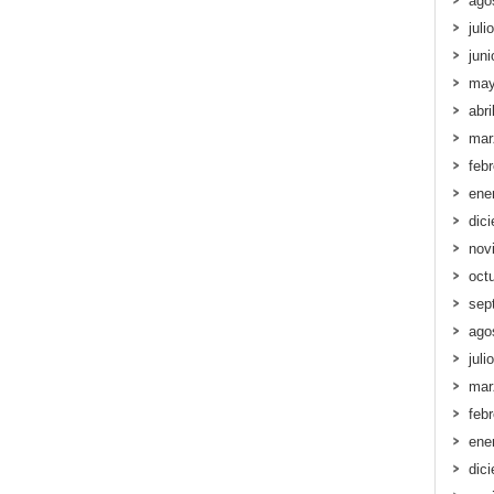
ago
juli
jun
may
abri
mar
feb
ene
dic
nov
oct
sep
ago
juli
mar
feb
ene
dic