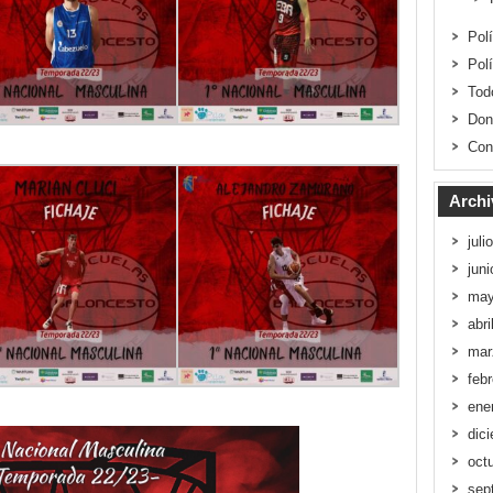
Pol
Pol
Tod
Don
Con
Archi
juli
jun
may
abri
mar
feb
ene
dic
oct
sep