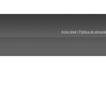
Aviso legal
|
Política de privacid