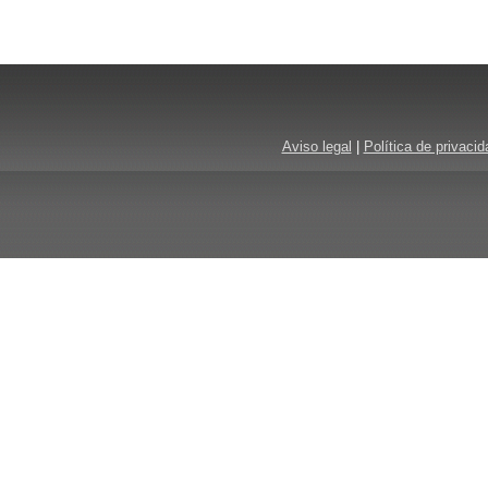
Aviso legal
|
Política de privacid