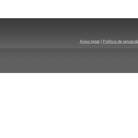
Aviso legal
|
Política de privacid