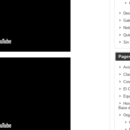
Des
Gal
Not
Qui
Sin
Page
Avi
Clas
Coo
El 
Equ
Hor
Base d
Org