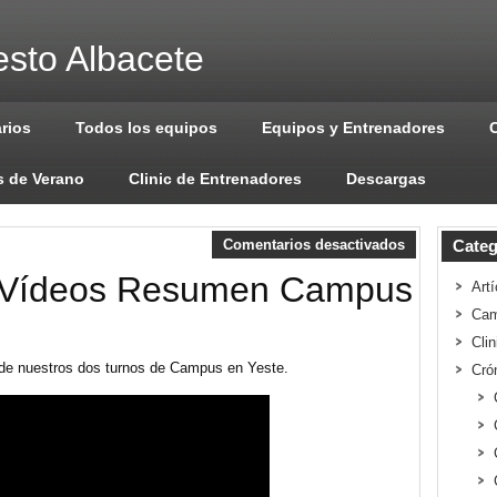
sto Albacete
arios
Todos los equipos
Equipos y Entrenadores
 de Verano
Clinic de Entrenadores
Descargas
Comentarios desactivados
Categ
 Vídeos Resumen Campus
Artí
Cam
Cli
 de nuestros dos turnos de Campus en Yeste.
Cró