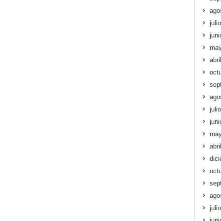
ago
juli
jun
may
abri
oct
sep
ago
juli
jun
may
abri
dic
oct
sep
ago
juli
jun