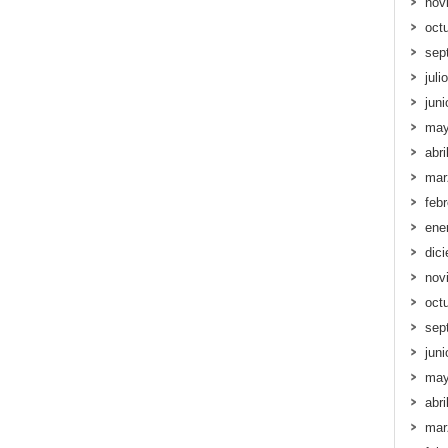
nov
oct
sep
juli
jun
may
abri
mar
feb
ene
dic
nov
oct
sep
jun
may
abri
mar