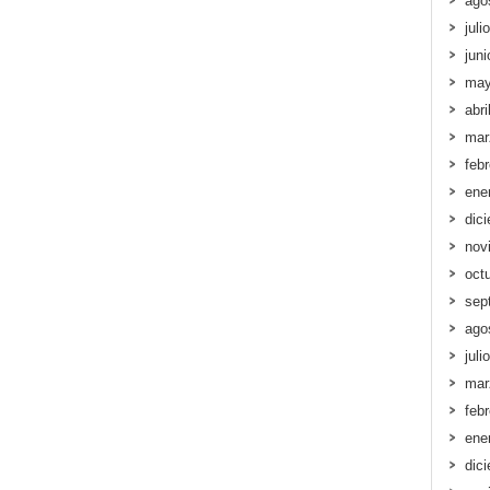
ago
juli
jun
may
abri
mar
feb
ene
dic
nov
oct
sep
ago
juli
mar
feb
ene
dic