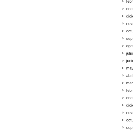
feb
ene
dic
nov
oct
sep
ago
juli
jun
may
abri
mar
feb
ene
dic
nov
oct
sep