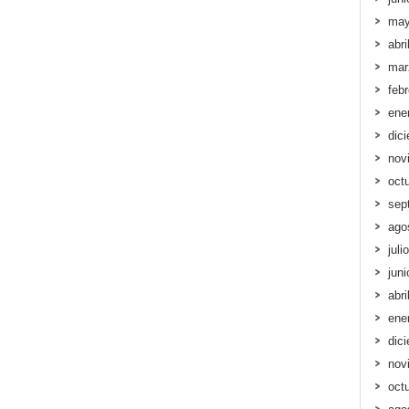
may
abri
mar
feb
ene
dic
nov
oct
sep
ago
juli
jun
abri
ene
dic
nov
oct