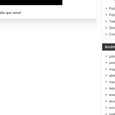
Pol
año que viene!
Pol
Tod
Don
Con
Archi
juli
jun
may
abri
mar
feb
ene
dic
oct
sep