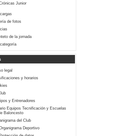
Crónicas Junior
cargas
ería de fotos
icias
nteto de la jornada
 categoría
s
so legal
ificaciones y horarios
kies
Club
ipos y Entrenadores
ario Equipos Tecnificación y Escuelas
e Baloncesto
anigrama del Club
Organigrama Deportivo
Protección de datos