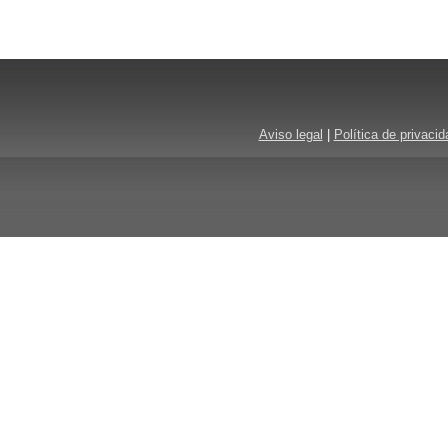
Aviso legal
|
Política de privacid