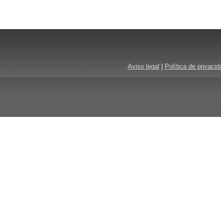
Aviso legal
|
Política de privacid