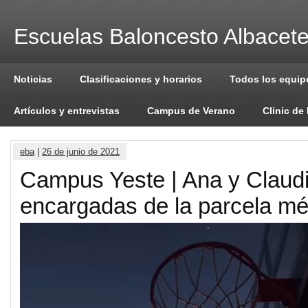
Escuelas Baloncesto Albacet
Noticias
Clasificaciones y horarios
Todos los equip
Artículos y entrevistas
Campus de Verano
Clinic de
eba
|
26 de junio de 2021
Campus Yeste | Ana y Claudi
encargadas de la parcela mé
Reproductor
de
vídeo