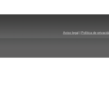
Aviso legal
|
Política de privacid