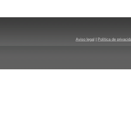
Aviso legal
|
Política de privacid