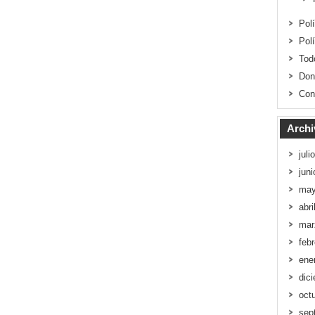
Pol
Pol
Tod
Don
Con
Archi
juli
jun
may
abri
mar
feb
ene
dic
oct
sep