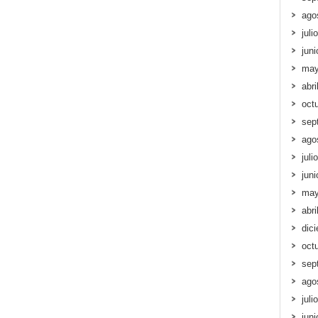
ago
juli
jun
may
abri
oct
sep
ago
juli
jun
may
abri
dic
oct
sep
ago
juli
jun