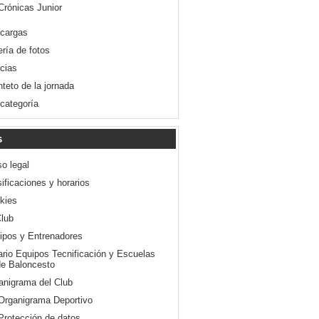
Crónicas Junior
cargas
ería de fotos
icias
nteto de la jornada
 categoría
s
so legal
ificaciones y horarios
kies
Club
ipos y Entrenadores
ario Equipos Tecnificación y Escuelas
e Baloncesto
anigrama del Club
Organigrama Deportivo
Protección de datos