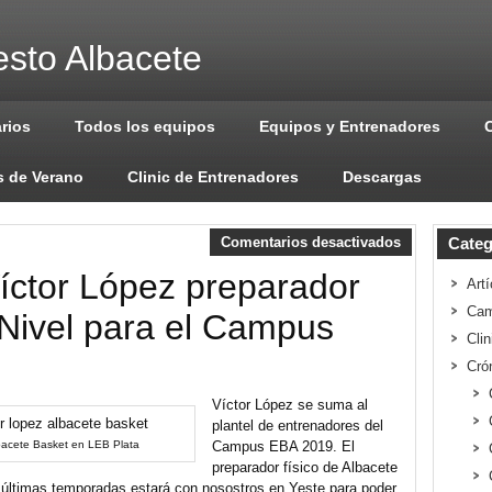
sto Albacete
arios
Todos los equipos
Equipos y Entrenadores
 de Verano
Clinic de Entrenadores
Descargas
Comentarios desactivados
Categ
ctor López preparador
Artí
Cam
 Nivel para el Campus
Cli
Cró
Víctor López se suma al
plantel de entrenadores del
lbacete Basket en LEB Plata
Campus EBA 2019. El
preparador físico de Albacete
 últimas temporadas estará con nosostros en Yeste para poder