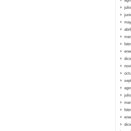
ago
juli
jun
may
abri
mar
feb
ene
dic
nov
oct
sep
ago
juli
mar
feb
ene
dic