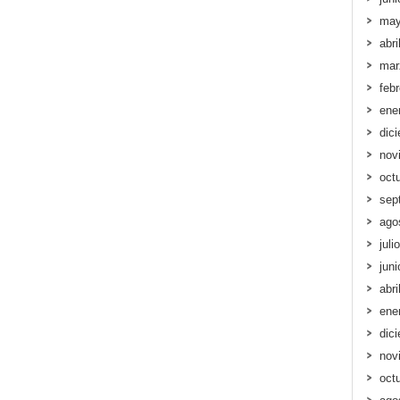
may
abri
mar
feb
ene
dic
nov
oct
sep
ago
juli
jun
abri
ene
dic
nov
oct