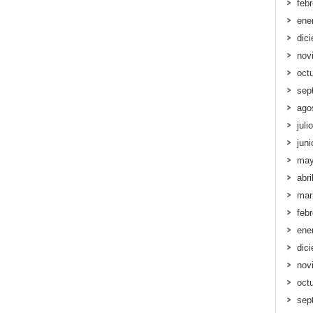
feb
ene
dic
nov
oct
sep
ago
juli
jun
may
abri
mar
feb
ene
dic
nov
oct
sep