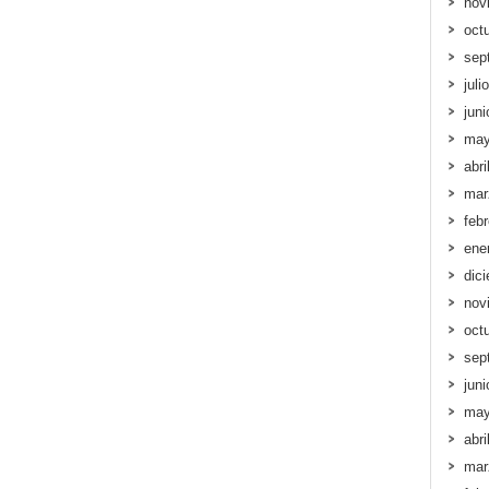
nov
oct
sep
juli
jun
may
abri
mar
feb
ene
dic
nov
oct
sep
jun
may
abri
mar