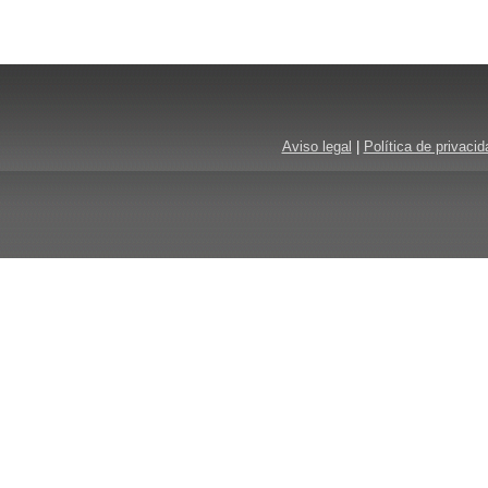
Aviso legal
|
Política de privacid