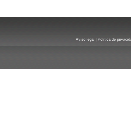
Aviso legal
|
Política de privacid