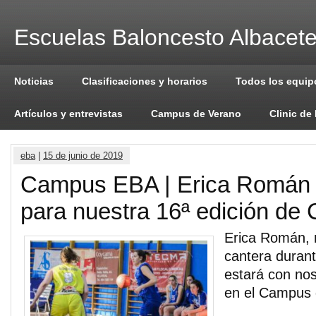
Escuelas Baloncesto Albacet
Noticias
Clasificaciones y horarios
Todos los equip
Artículos y entrevistas
Campus de Verano
Clinic de
eba
|
15 de junio de 2019
Campus EBA | Erica Román 
para nuestra 16ª edición d
Erica Román, 
cantera duran
estará con no
en el Campus 