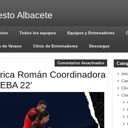
sto Albacete
arios
Todos los equipos
Equipos y Entrenadores
 de Verano
Clinic de Entrenadores
Descargas
Comentarios desactivados
Categ
rica Román Coordinadora
Artí
Cam
 EBA 22′
Cli
Cró