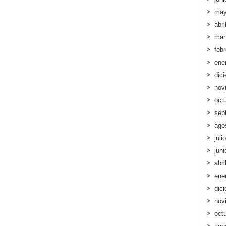
may
abri
mar
feb
ene
dic
nov
oct
sep
ago
juli
jun
abri
ene
dic
nov
oct