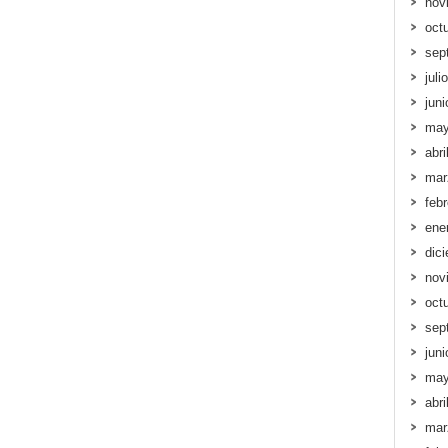
nov
oct
sep
juli
jun
may
abri
mar
feb
ene
dic
nov
oct
sep
jun
may
abri
mar