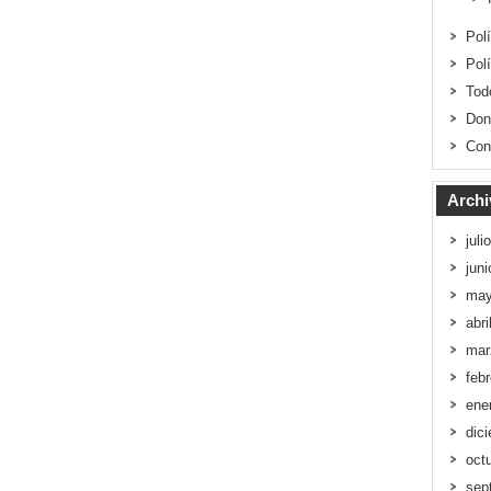
Pol
Pol
Tod
Don
Con
Archi
juli
jun
may
abri
mar
feb
ene
dic
oct
sep