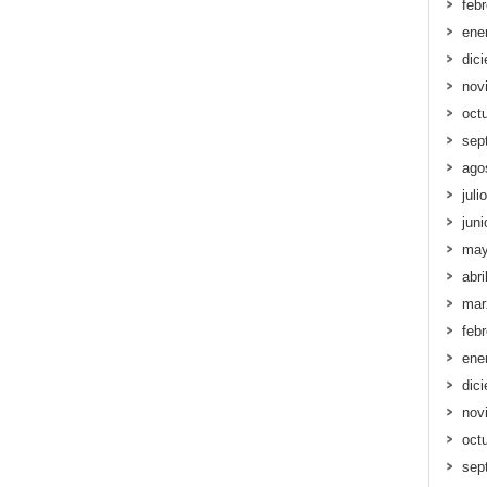
feb
ene
dic
nov
oct
sep
ago
juli
jun
may
abri
mar
feb
ene
dic
nov
oct
sep