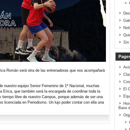
Des
Gal
Not
Qui
Sin
Page
Avi
rica Román será otra de las entrenadoras que nos acompañará
Clas
Coo
 de nuestro equipo Senior Femenino de 1ª Nacional, muchas
El 
a Erica, que también será la encargada de coordinar toda la
Equ
 y tiempo libre de nuestro Campus, porque además de ser una
s licenciada en Periodismo. Un lujo poder contar con ella una
Hor
Base d
Org