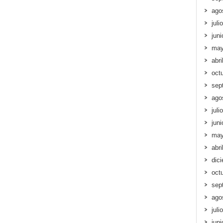
ago
juli
jun
may
abri
oct
sep
ago
juli
jun
may
abri
dic
oct
sep
ago
juli
jun