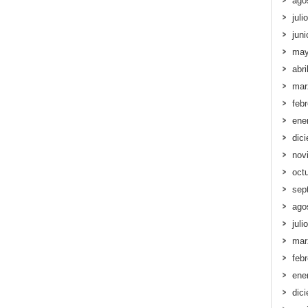
ago
juli
jun
may
abri
mar
feb
ene
dic
nov
oct
sep
ago
juli
mar
feb
ene
dic