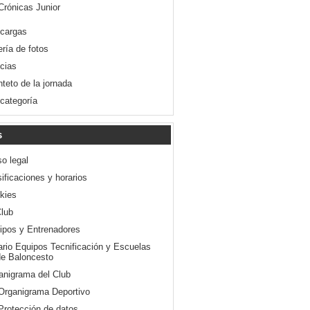
Crónicas Junior
cargas
ería de fotos
icias
nteto de la jornada
 categoría
s
so legal
ificaciones y horarios
kies
Club
ipos y Entrenadores
ario Equipos Tecnificación y Escuelas
e Baloncesto
anigrama del Club
Organigrama Deportivo
Protección de datos