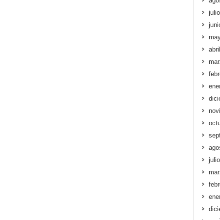
ago
juli
jun
may
abri
mar
feb
ene
dic
nov
oct
sep
ago
juli
mar
feb
ene
dic