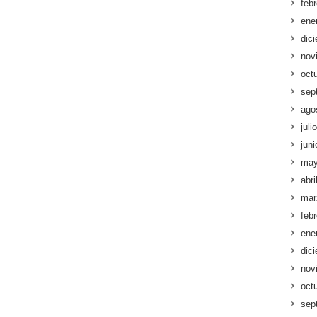
feb
ene
dic
nov
oct
sep
ago
juli
jun
may
abri
mar
feb
ene
dic
nov
oct
sep