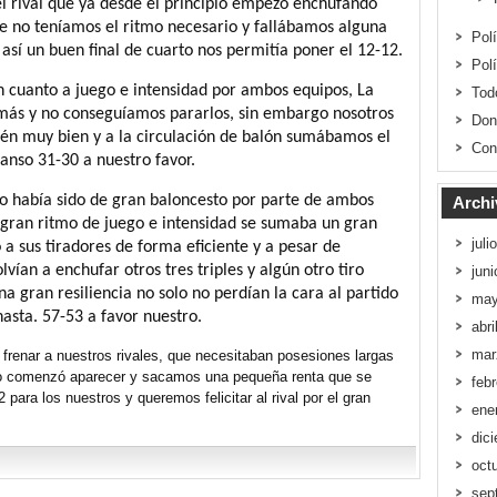
l rival que ya desde el principio empezó enchufando
que no teníamos el ritmo necesario y fallábamos alguna
Pol
así un buen final de cuarto nos permitía poner el 12-12.
Pol
 cuanto a juego e intensidad por ambos equipos, La
Tod
 más y no conseguíamos pararlos, sin embargo nosotros
Don
n muy bien y a la circulación de balón sumábamos el
Con
canso 31-30 a nuestro favor.
o había sido de gran baloncesto por parte de ambos
Archi
l gran ritmo de juego e intensidad se sumaba un gran
juli
a sus tiradores de forma eficiente y a pesar de
lvían a enchufar otros tres triples y algún otro tiro
jun
a gran resiliencia no solo no perdían la cara al partido
may
asta. 57-53 a favor nuestro.
abri
mar
 frenar a nuestros rivales, que necesitaban posesiones largas
cio comenzó aparecer y sacamos una pequeña renta que se
feb
 para los nuestros y queremos felicitar al rival por el gran
ene
dic
oct
sep