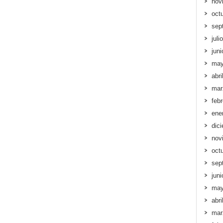
nov
oct
sep
juli
jun
may
abri
mar
feb
ene
dic
nov
oct
sep
jun
may
abri
mar