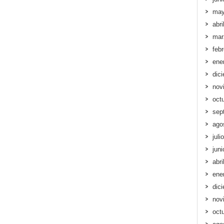
may
abri
mar
feb
ene
dic
nov
oct
sep
ago
juli
jun
abri
ene
dic
nov
oct