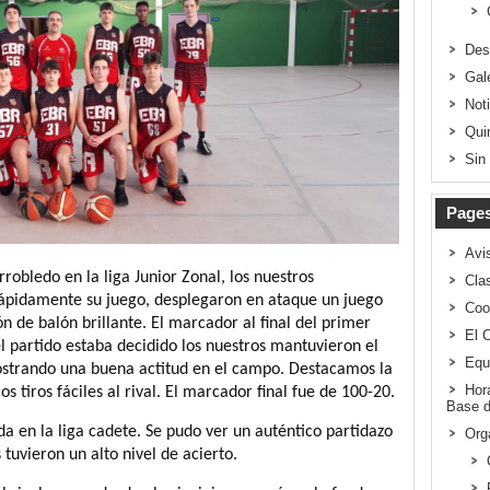
Des
Gal
Not
Qui
Sin
Page
Avi
robledo en la liga Junior Zonal, los nuestros
Clas
rápidamente su juego, desplegaron en ataque un juego
Coo
ón de balón brillante. El marcador al final del primer
El 
l partido estaba decidido los nuestros mantuvieron el
Equ
ostrando una buena actitud en el campo. Destacamos la
Hor
 tiros fáciles al rival. El marcador final fue de 100-20.
Base d
 en la liga cadete. Se pudo ver un auténtico partidazo
Org
uvieron un alto nivel de acierto.