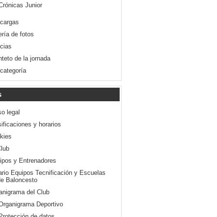
Crónicas Junior
cargas
ería de fotos
icias
nteto de la jornada
 categoría
s
so legal
ificaciones y horarios
kies
Club
ipos y Entrenadores
ario Equipos Tecnificación y Escuelas
e Baloncesto
anigrama del Club
Organigrama Deportivo
Protección de datos