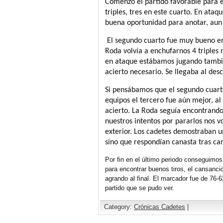
Comenzó el partido favorable para e
triples, tres en este cuarto. En ata
buena oportunidad para anotar, aun 
El segundo cuarto fue muy bueno en
Roda volvía a enchufarnos 4 triples
en ataque estábamos jugando tambié
acierto necesario. Se llegaba al des
Si pensábamos que el segundo cuart
equipos el tercero fue aún mejor, a
acierto. La Roda seguía encontrando 
nuestros intentos por pararlos nos vo
exterior. Los cadetes demostraban un
sino que respondían canasta tras can
Por fin en el último periodo conseguimos
para encontrar buenos tiros, el cansan
agrando al final. El marcador fue de 76-62
partido que se pudo ver.
Category:
Crónicas Cadetes
|