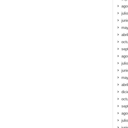
ago
juli
jun
may
abri
oct
sep
ago
juli
jun
may
abri
dic
oct
sep
ago
juli
jun