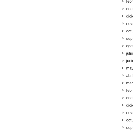
feb
ene
dic
nov
oct
sep
ago
juli
jun
may
abri
mar
feb
ene
dic
nov
oct
sep