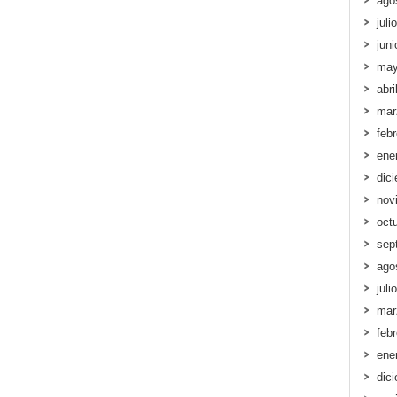
ago
juli
jun
may
abri
mar
feb
ene
dic
nov
oct
sep
ago
juli
mar
feb
ene
dic