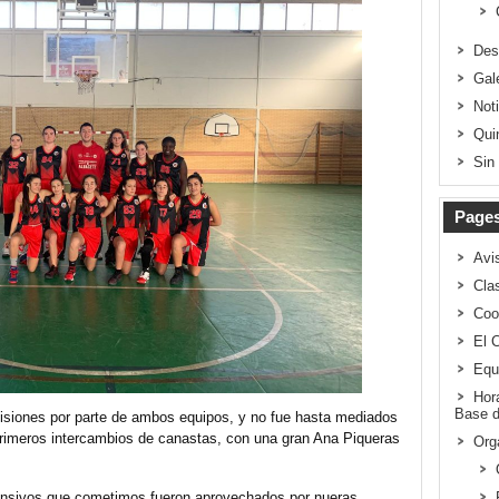
Des
Gal
Not
Qui
Sin
Page
Avi
Clas
Coo
El 
Equ
Hor
Base d
siones por parte de ambos equipos, y no fue hasta mediados
primeros intercambios de canastas, con una gran Ana Piqueras
Org
fensivos que cometimos fueron aprovechados por nueras