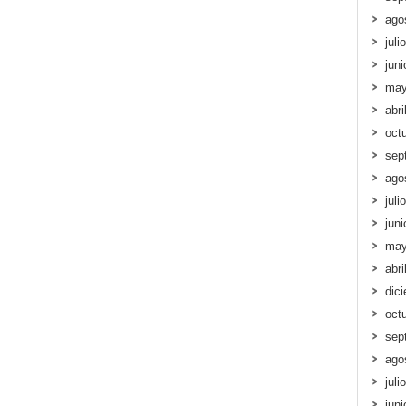
ago
juli
jun
may
abri
oct
sep
ago
juli
jun
may
abri
dic
oct
sep
ago
juli
jun