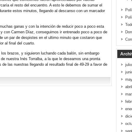
rcaría el resto del encuentro. A esto le debemos de sumar el
Pol
 durante estos minutos, llegando al descanso con un marcador
Pol
Tod
muchas ganas y con la intención de reducir poco a poco esta
Don
s y con Carmen Díaz, conseguimos ir entrenado poco a poco de
de un par de despistes en el ultimo minuto que costaron que
Con
r al final del cuarto.
n los brazos, y siguieron luchando cada balón, sin embargo
Archi
 de nuestra Inés Torralba, a la que le deseamos una pronta
de las nuestras llegando al resultado final de 49-29 a favor de
juli
jun
may
abri
mar
feb
ene
dic
oct
sep