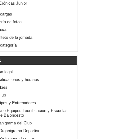
Crónicas Junior
cargas
ería de fotos
icias
nteto de la jornada
 categoría
s
so legal
ificaciones y horarios
kies
Club
ipos y Entrenadores
ario Equipos Tecnificación y Escuelas
e Baloncesto
anigrama del Club
Organigrama Deportivo
Protección de datos