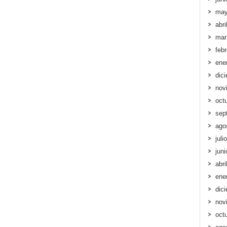
may
abri
mar
feb
ene
dic
nov
oct
sep
ago
juli
jun
abri
ene
dic
nov
oct