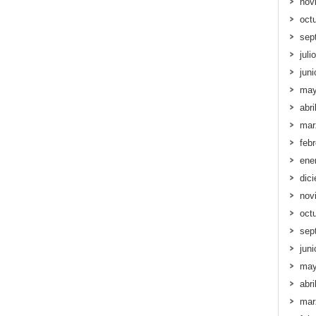
nov
oct
sep
juli
jun
may
abri
mar
feb
ene
dic
nov
oct
sep
jun
may
abri
mar