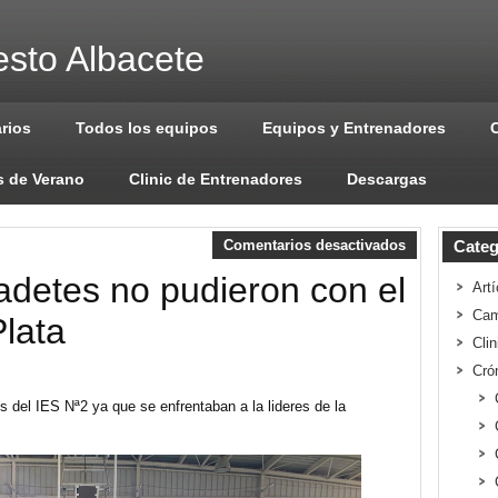
sto Albacete
arios
Todos los equipos
Equipos y Entrenadores
 de Verano
Clinic de Entrenadores
Descargas
Comentarios desactivados
Categ
adetes no pudieron con el
Artí
Cam
Plata
Cli
Cró
 del IES Nª2 ya que se enfrentaban a la lideres de la