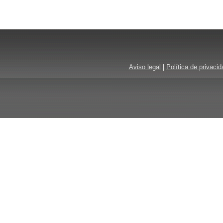
Aviso legal
|
Política de privacid