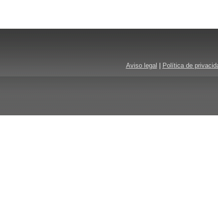
Aviso legal
|
Política de privacid