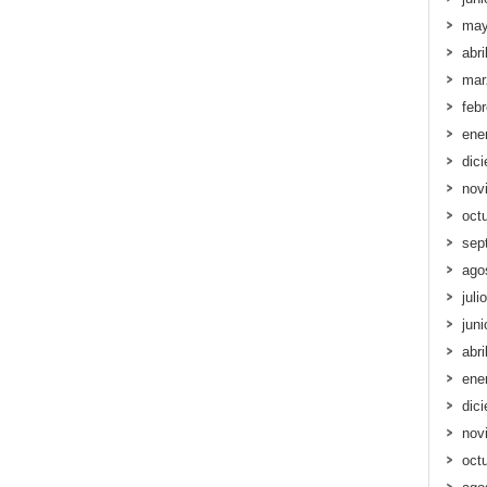
may
abri
mar
feb
ene
dic
nov
oct
sep
ago
juli
jun
abri
ene
dic
nov
oct