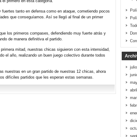
a el primero en esta categoría.
Pol
uy fuertes tanto en defensa como en ataque, cometiendo pocos
dades que conseguíamos. Así se llegó al final de un primer
Pol
Tod
que los primeros compases, defendiendo muy fuerte atrás y
Don
ando de manera definitiva el partido.
Con
a primera mitad, nuestras chicas siguieron con esta intensidad,
 el año, realizando un buen juego colectivo durante todos
Archi
juli
 las nuestras en un gran partido de nuestras 12 chicas, ahora
jun
los difíciles partidos que les esperan estas semanas.
may
abri
mar
feb
ene
dic
oct
sep