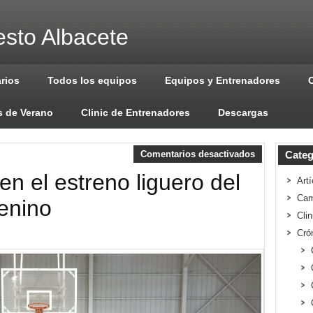
sto Albacete
arios
Todos los equipos
Equipos y Entrenadores
 de Verano
Clinic de Entrenadores
Descargas
Comentarios desactivados
Categ
a en el estreno liguero del
Artí
Cam
enino
Cli
Cró