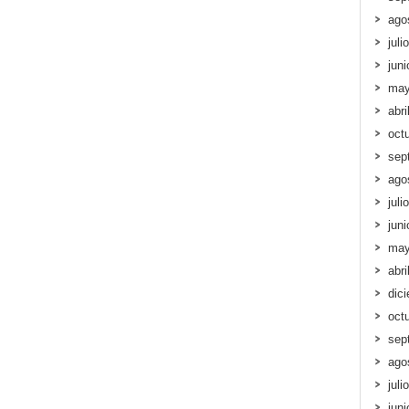
ago
juli
jun
may
abri
oct
sep
ago
juli
jun
may
abri
dic
oct
sep
ago
juli
jun