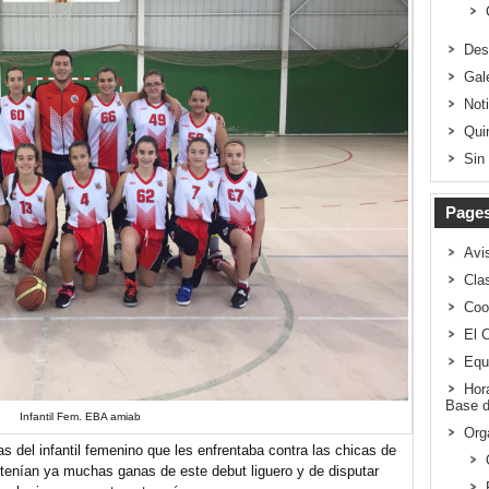
Des
Gal
Not
Qui
Sin
Page
Avi
Clas
Coo
El 
Equ
Hor
Base d
Infantil Fem. EBA amiab
Org
as del infantil femenino que les enfrentaba contra las chicas de
tenían ya muchas ganas de este debut liguero y de disputar