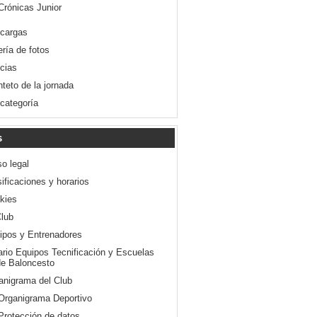
Crónicas Junior
cargas
ería de fotos
icias
nteto de la jornada
 categoría
s
so legal
ificaciones y horarios
kies
Club
ipos y Entrenadores
ario Equipos Tecnificación y Escuelas
e Baloncesto
anigrama del Club
Organigrama Deportivo
Protección de datos