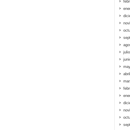
feb
ene
dic
nov
oct
sep
ago
juli
jun
may
abri
mar
feb
ene
dic
nov
oct
sep