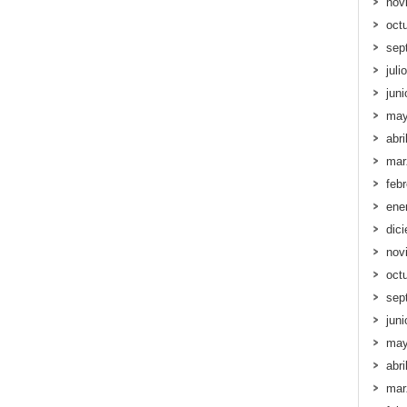
nov
oct
sep
juli
jun
may
abri
mar
feb
ene
dic
nov
oct
sep
jun
may
abri
mar