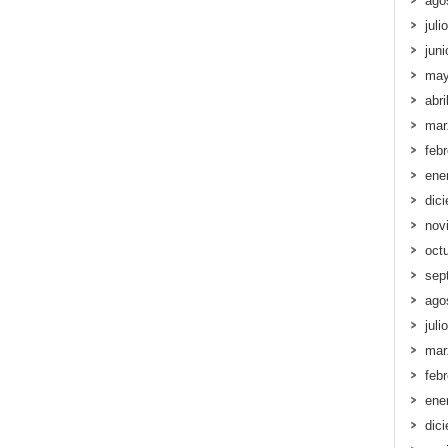
ago
juli
jun
may
abri
mar
feb
ene
dic
nov
oct
sep
ago
juli
mar
feb
ene
dic