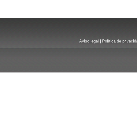
Aviso legal
|
Política de privacid