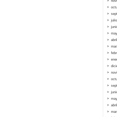
nov
oct
sep
juli
jun
may
abri
mar
feb
ene
dic
nov
oct
sep
jun
may
abri
mar