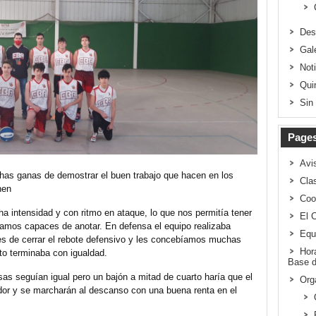
Des
Gal
Not
Qui
Sin
Page
Avi
chas ganas de demostrar el buen trabajo que hacen en los
Clas
nen
Coo
intensidad y con ritmo en ataque, lo que nos permitía tener
El 
amos capaces de anotar. En defensa el equipo realizaba
Equ
 de cerrar el rebote defensivo y les concebíamos muchas
Hor
to terminaba con igualdad.
Base d
as seguían igual pero un bajón a mitad de cuarto haría que el
Org
ador y se marcharán al descanso con una buena renta en el