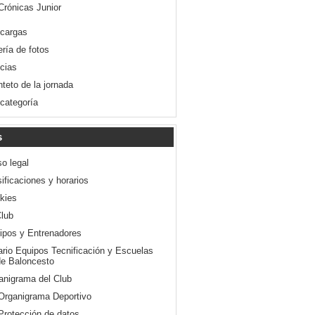
Crónicas Junior
cargas
ería de fotos
icias
nteto de la jornada
 categoría
s
so legal
ificaciones y horarios
kies
Club
ipos y Entrenadores
ario Equipos Tecnificación y Escuelas
e Baloncesto
anigrama del Club
Organigrama Deportivo
Protección de datos