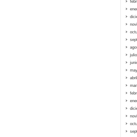
feb
ene
dic
nov
oct
sep
ago
juli
jun
may
abri
mar
feb
ene
dic
nov
oct
sep