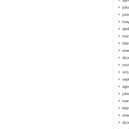
ago
juli
jun
may
abri
mar
feb
ene
dic
nov
oct
sep
ago
juli
mar
feb
ene
dic