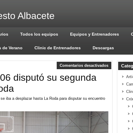
sto Albacete
arios
Todos los equipos
Equipos y Entrenadores
 de Verano
Clinic de Entrenadores
Descargas
Comentarios desactivados
Categ
 06 disputó su segunda
Artí
Cam
oda
Cli
se iba a desplazar hasta La Roda para disputar su encuentro
Cró