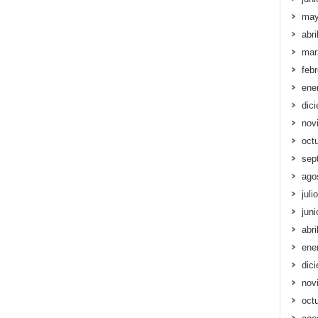
may
abri
mar
feb
ene
dic
nov
oct
sep
ago
juli
jun
abri
ene
dic
nov
oct