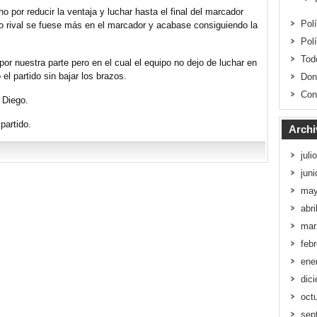
ho por reducir la ventaja y luchar hasta el final del marcador
Pol
ipo rival se fuese más en el marcador y acabase consiguiendo la
Pol
Tod
or nuestra parte pero en el cual el equipo no dejo de luchar en
l partido sin bajar los brazos.
Don
Con
 Diego.
partido.
Archi
juli
jun
may
abri
mar
feb
ene
dic
oct
sep