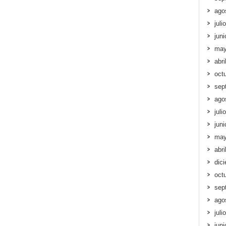
ago
juli
jun
may
abri
oct
sep
ago
juli
jun
may
abri
dic
oct
sep
ago
juli
jun