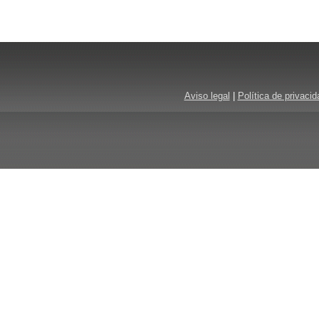
Aviso legal
|
Política de privacid