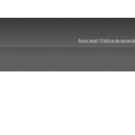
Aviso legal
|
Política de privacid