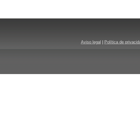
Aviso legal
|
Política de privacid