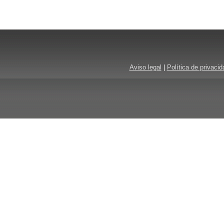
Aviso legal
|
Política de privacid