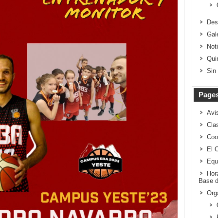
Des
Gal
Not
Qui
Sin
Page
Avi
Clas
Coo
El 
Equ
Hor
Base d
Org