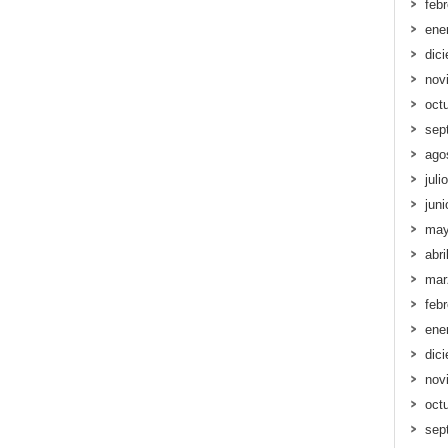
feb
ene
dic
nov
oct
sep
ago
juli
jun
may
abri
mar
feb
ene
dic
nov
oct
sep