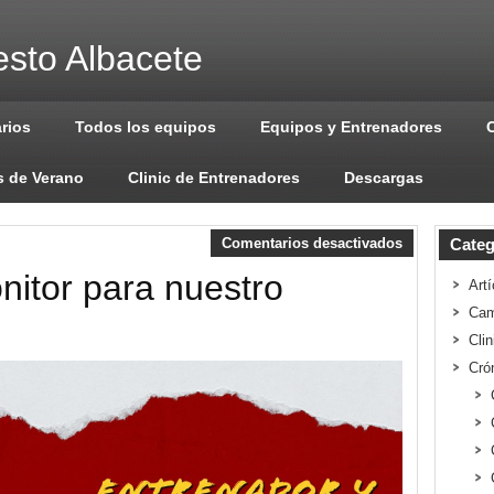
sto Albacete
arios
Todos los equipos
Equipos y Entrenadores
 de Verano
Clinic de Entrenadores
Descargas
Comentarios desactivados
Categ
nitor para nuestro
Artí
Cam
Cli
Cró