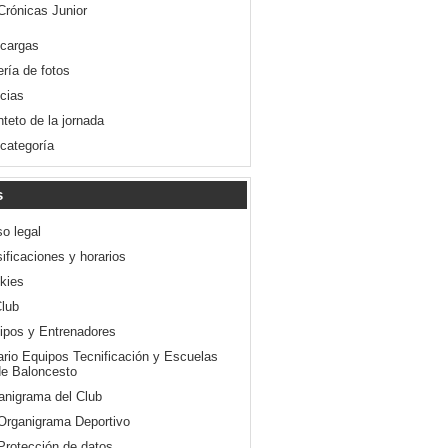
Crónicas Junior
cargas
ería de fotos
icias
nteto de la jornada
 categoría
s
so legal
ificaciones y horarios
kies
Club
ipos y Entrenadores
ario Equipos Tecnificación y Escuelas
e Baloncesto
anigrama del Club
Organigrama Deportivo
Protección de datos