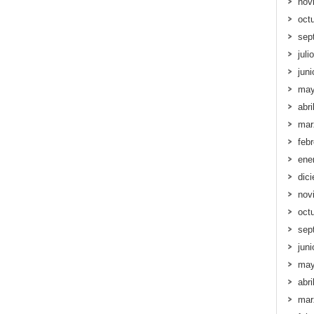
nov
oct
sep
juli
jun
may
abri
mar
feb
ene
dic
nov
oct
sep
jun
may
abri
mar