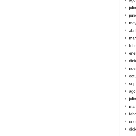
ago
juli
jun
may
abri
mar
feb
ene
dic
nov
oct
sep
ago
juli
mar
feb
ene
dic