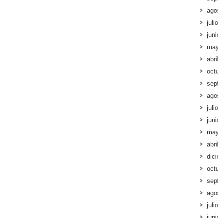
ago
juli
jun
may
abri
oct
sep
ago
juli
jun
may
abri
dic
oct
sep
ago
juli
jun