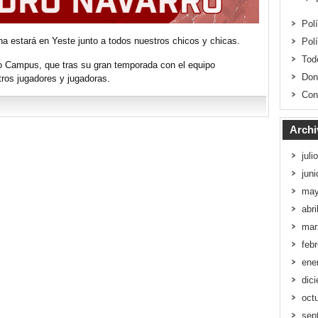
Pol
ina estará en Yeste junto a todos nuestros chicos y chicas.
Pol
Tod
o Campus, que tras su gran temporada con el equipo
Don
tros jugadores y jugadoras.
Con
Archi
juli
jun
may
abri
mar
feb
ene
dic
oct
sep