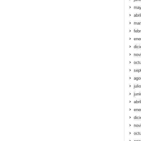
may
abri
mar
feb
ene
dic
nov
oct
sep
ago
juli
jun
abri
ene
dic
nov
oct