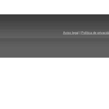
Aviso legal
|
Política de privacid