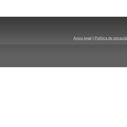
Aviso legal
|
Política de privacid