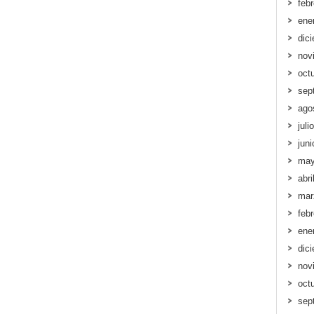
feb
ene
dic
nov
oct
sep
ago
juli
jun
may
abri
mar
feb
ene
dic
nov
oct
sep