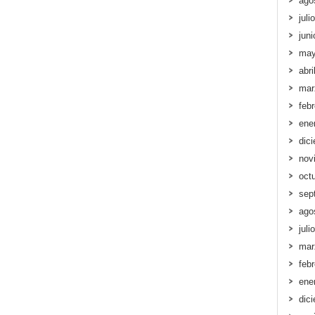
ago
juli
jun
may
abri
mar
feb
ene
dic
nov
oct
sep
ago
juli
mar
feb
ene
dic