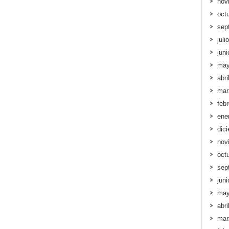
nov
oct
sep
juli
jun
may
abri
mar
feb
ene
dic
nov
oct
sep
jun
may
abri
mar