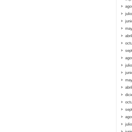
ago
juli
jun
may
abri
oct
sep
ago
juli
jun
may
abri
dic
oct
sep
ago
juli
jun