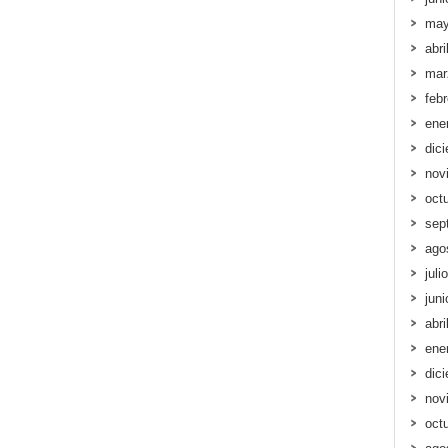
may
abri
mar
feb
ene
dic
nov
oct
sep
ago
juli
jun
abri
ene
dic
nov
oct