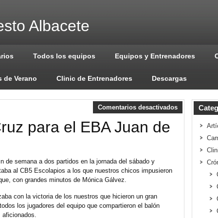
sto Albacete
arios
Todos los equipos
Equipos y Entrenadores
 de Verano
Clinic de Entrenadores
Descargas
Comentarios desactivados
Categ
Cruz para el EBA Juan de
Artí
Cam
Cli
fin de semana a dos partidos en la jornada del sábado y
Cró
taba al CB5 Escolapios a los que nuestros chicos impusieron
hoque, con grandes minutos de Mónica Gálvez.
izaba con la victoria de los nuestros que hicieron un gran
 todos los jugadores del equipo que compartieron el balón
 aficionados.