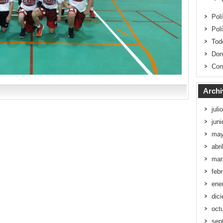
Pol
Pol
Tod
Don
Con
Archi
juli
jun
may
abri
mar
feb
ene
dic
oct
sep