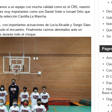
bamos a un equipo con mucha calidad como es el CB5, nuestro
Des
res muy importantes como son Daniel Soler e Ismael Ortiz que
 la selección Castilla-La Mancha.
Gal
Not
os, con importantes actuaciones de Lucía Alcaide y Sergio Sáez
todo el encuentro. Finalmente caímos derrotados ante un
Qui
s durante todo el choque.
Sin
Page
Avi
Clas
Coo
El 
Equ
Hor
Base d
Org