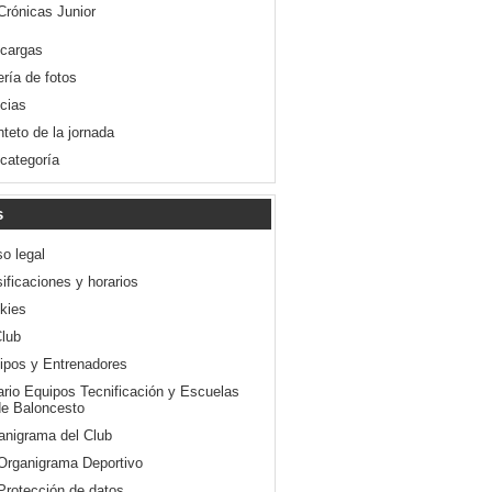
Crónicas Junior
cargas
ería de fotos
icias
nteto de la jornada
 categoría
s
so legal
ificaciones y horarios
kies
Club
ipos y Entrenadores
ario Equipos Tecnificación y Escuelas
e Baloncesto
anigrama del Club
Organigrama Deportivo
Protección de datos