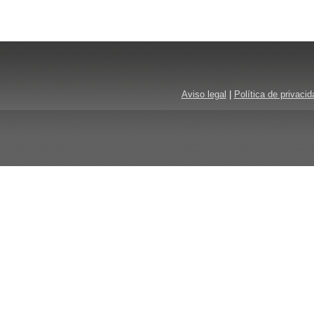
Aviso legal
|
Política de privacid