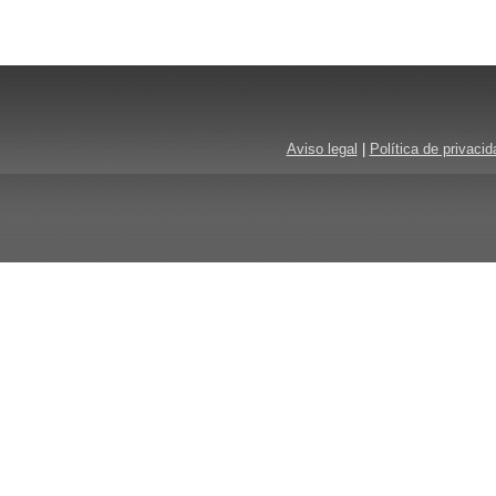
Aviso legal
|
Política de privacid