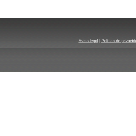
Aviso legal
|
Política de privacid