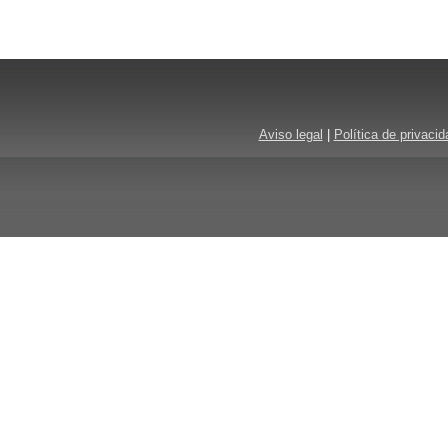
Aviso legal
|
Política de privacid