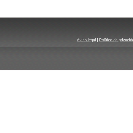
Aviso legal
|
Política de privacid